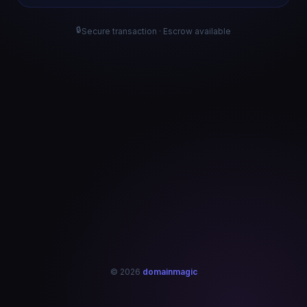
🔒
Secure transaction · Escrow available
© 2026
domainmagic